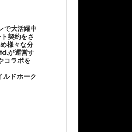
ーンで大活躍中
ート契約をさ
め様々な分
td.が運営す
やコラボを
イルドホーク