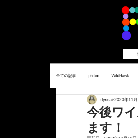
全ての記事
phiten
WildHawk
dyssai
2020年11
今後ワイ
ます！