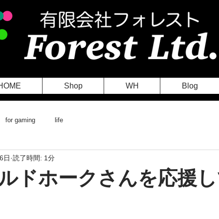
HOME
Shop
WH
Blog
for gaming
life
月6日
読了時間: 1分
ルドホークさんを応援し