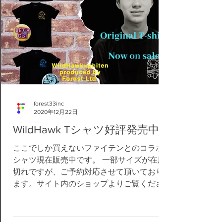
forest33inc
2020年12月22日
WildHawk Tシャツ好評発売中！
ここでしか買えないファイテンとのコラボT
シャツ現在販売中です。 一部サイズが在庫
切れですが、ご予約対応させて頂いており
ます。サイト内のショップよりご覧くださ
い。 オリジナルバッジは12/19までのプレゼ
ントでしたが年内のご注文まで延長いたし
ます。 《年末年始の休業について》...