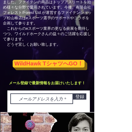
ました。ファイテンの商品はトップアスリートを始
め様々な分野で愛用されています。今後、有限会社
フォレスト/Forest Ltd.が運営するファイテンショッ
プ松山椿店はeスポーツ選手のサポートやコラボを
企画して参ります。
これからのeスポーツ業界の更なる発展を期待し
つつ、ワイルドホークさんの益々のご活躍を応援し
て参ります。
どうぞ宜しくお願い致します。
WildHawk TシャツへGO！
​メール登録で最新情報をお届けいたします！
登録