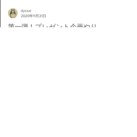
dyssai
2020年11月21日
第一弾！プレゼント企画やりま
す！
WildHawk×phitenコラボでオリジナルロゴ入
りののチタンＴシャツ作りました！ Twitter
からご応募お待ちしております！ 重大発表 -
YouTube