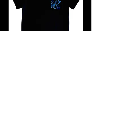
ワイルドホーク限定Ｔシャツ
Black/Blue
価格
￥4,290
1
/
1
ショッピングガイド
有限会社フォレスト Forest,Ltd. © 2020