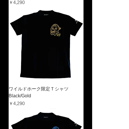
価格
￥4,290
ワイルドホーク限定Ｔシャツ
Black/Gold
価格
￥4,290